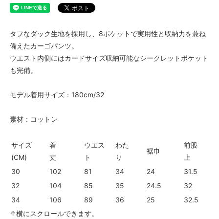
タフなダック生地を採用し、8ポケットで実用性と収納力を兼ね
備えたカーゴパンツ。
ウエスト内側にはカードサイズ収納可能なシークレットポケット
も完備。
モデル着用サイズ：180cm/32
素材：コットン
サイズ
着
ウエス
わた
前股
裾巾
(CM)
丈
ト
り
上
30
102
81
34
24
31.5
32
104
85
35
24.5
32
34
106
89
36
25
32.5
↑横にスクロールできます。