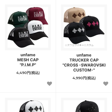
unfame
unfame
MESH CAP
TRUCKER CAP
"P.I.M.P"
"CROSS -SWAROVSKI
CUSTOM-"
4,490円(税込)
4,990円(税込)