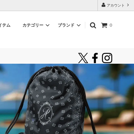
アカウント
イテム
カテゴリー
ブランド
0
ロングスリーブTシャツ
unfame
シャツ
インポートブランド
サングラス
新着アイテム
お気に入り