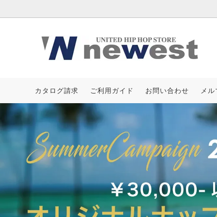
IFE
KRHYME DESIGN
Tシャツ
AZZUR
カタログ請求
ご利用ガイド
お問い合わせ
メル
クルーネック
ASSASSYN JEANZ
フーデ
AVALA
ボトムス
海外買付アイテム
キャッ
2026 S
小物&バッグ
［CAMPAIGN］サマーノベルティ
新作一
受注生産キャップ