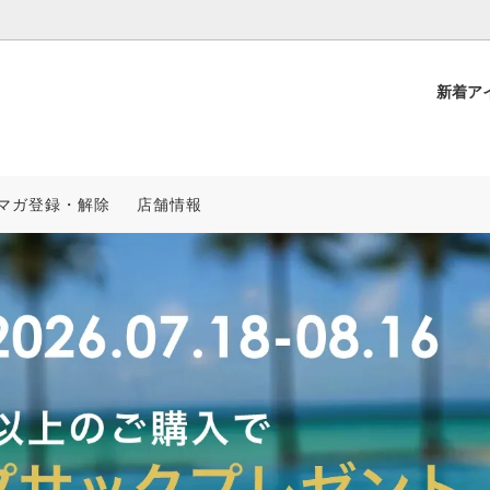
新着ア
RO
アウター
KSL SUPPLY
マガ登録・解除
店舗情報
ィー
NCHE
セットアップ
スワロフスキーカスタム
プ/ハット
PRING & SUMMER
スニーカー/ブーツ
2025 SPRING & SUMMER
覧
再入荷一覧