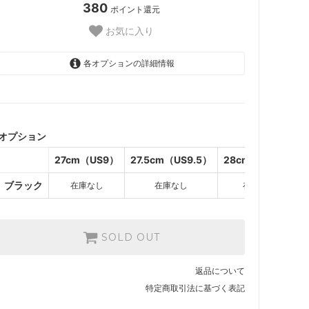
380
ポイント還元
お気に入り
各オプションの詳細情報
ブラック
SOLD OUT
オプション
ブラック
SOLD OUT
27cm（US9）
27.5cm（US9.5）
28cm（US10）
ブラック
ブラック
在庫なし
在庫なし
在庫なし
SOLD OUT
ブラック
SOLD OUT
SOLD OUT
返品について
特定商取引法に基づく表記