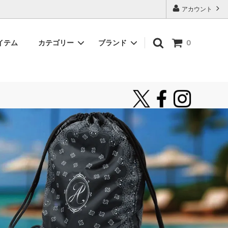
アカウント
イテム
カテゴリー
ブランド
0
ロングスリーブTシャツ
unfame
シャツ
インポートブランド
サングラス
新着アイテム
お気に入り