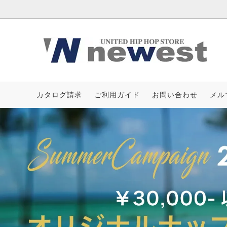
IFE
KRHYME DESIGN
Tシャツ
AZZUR
カタログ請求
ご利用ガイド
お問い合わせ
メル
クルーネック
ASSASSYN JEANZ
フーデ
AVALA
ボトムス
海外買付アイテム
キャッ
2026 S
小物&バッグ
［CAMPAIGN］サマーノベルティ
新作一
受注生産キャップ