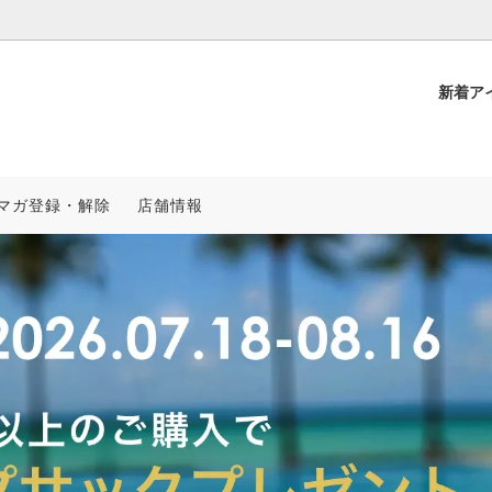
新着ア
RO
アウター
KSL SUPPLY
マガ登録・解除
店舗情報
ィー
NCHE
セットアップ
スワロフスキーカスタム
プ/ハット
PRING & SUMMER
スニーカー/ブーツ
2025 SPRING & SUMMER
覧
再入荷一覧