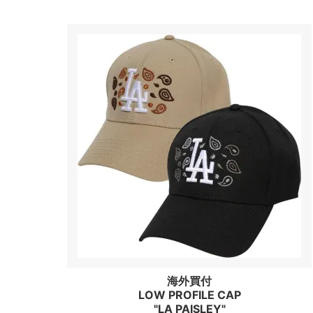
海外買付
LOW PROFILE CAP
"LA PAISLEY"