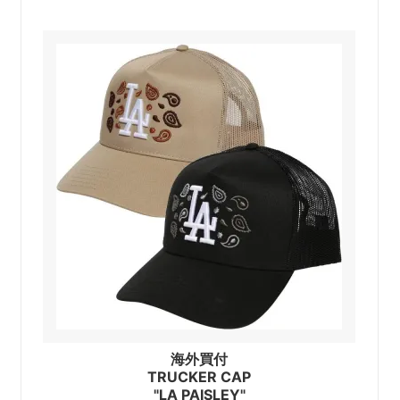
海外買付
TRUCKER CAP
"LA PAISLEY"