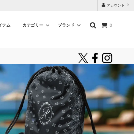
アカウント
イテム
カテゴリー
ブランド
0
ロングスリーブTシャツ
unfame
シャツ
インポートブランド
サングラス
新着アイテム
お気に入り