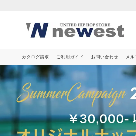
IFE
KRHYME DESIGN
Tシャツ
AZZUR
カタログ請求
ご利用ガイド
お問い合わせ
メル
クルーネック
ASSASSYN JEANZ
フーデ
AVALA
ボトムス
海外買付アイテム
キャッ
2026 S
小物&バッグ
［CAMPAIGN］サマーノベルティ
新作一
受注生産キャップ