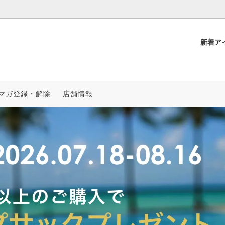
新着ア
RO
アウター
KSL SUPPLY
マガ登録・解除
店舗情報
ィー
NCHE
セットアップ
スワロフスキーカスタム
プ/ハット
PRING & SUMMER
スニーカー/ブーツ
2025 SPRING & SUMMER
覧
再入荷一覧